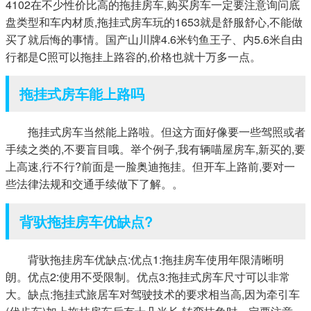
4102在不少性价比高的拖挂房车,购买房车一定要注意询问底
盘类型和车内材质,拖挂式房车玩的1653就是舒服舒心,不能做
买了就后悔的事情。国产山川牌4.6米钓鱼王子、内5.6米自由
行都是C照可以拖挂上路容的,价格也就十万多一点。
拖挂式房车能上路吗
拖挂式房车当然能上路啦。但这方面好像要一些驾照或者
手续之类的,不要盲目哦。举个例子,我有辆喵屋房车,新买的,要
上高速,行不行?前面是一脸奥迪拖挂。但开车上路前,要对一
些法律法规和交通手续做下了解。。
背驮拖挂房车优缺点?
背驮拖挂房车优缺点:优点1:拖挂房车使用年限清晰明
朗。优点2:使用不受限制。优点3:拖挂式房车尺寸可以非常
大。缺点:拖挂式旅居车对驾驶技术的要求相当高,因为牵引车