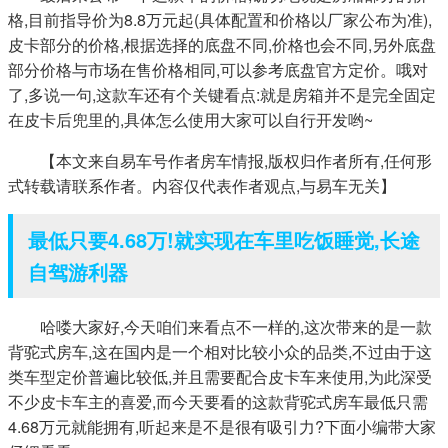
格,目前指导价为8.8万元起(具体配置和价格以厂家公布为准),
皮卡部分的价格,根据选择的底盘不同,价格也会不同,另外底盘
部分价格与市场在售价格相同,可以参考底盘官方定价。哦对
了,多说一句,这款车还有个关键看点:就是房箱并不是完全固定
在皮卡后兜里的,具体怎么使用大家可以自行开发哟~
【本文来自易车号作者房车情报,版权归作者所有,任何形
式转载请联系作者。内容仅代表作者观点,与易车无关】
最低只要4.68万!就实现在车里吃饭睡觉,长途
自驾游利器
哈喽大家好,今天咱们来看点不一样的,这次带来的是一款
背驼式房车,这在国内是一个相对比较小众的品类,不过由于这
类车型定价普遍比较低,并且需要配合皮卡车来使用,为此深受
不少皮卡车主的喜爱,而今天要看的这款背驼式房车最低只需
4.68万元就能拥有,听起来是不是很有吸引力?下面小编带大家