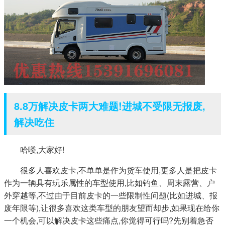
8.8万解决皮卡两大难题!进城不受限无报废,
解决吃住
哈喽,大家好!
很多人喜欢皮卡,不单单是作为货车使用,更多人是把皮卡
作为一辆具有玩乐属性的车型使用,比如钓鱼、周末露营、户
外穿越等,不过由于目前皮卡的一些限制性问题(比如进城、报
废年限等),让很多喜欢这类车型的朋友望而却步,如果现在给你
一个机会,可以解决皮卡这些痛点,你觉得可行吗?先别着急否