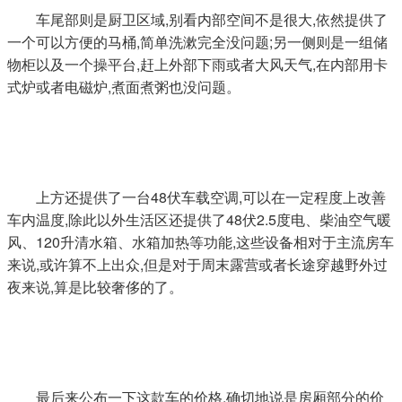
车尾部则是厨卫区域,别看内部空间不是很大,依然提供了
一个可以方便的马桶,简单洗漱完全没问题;另一侧则是一组储
物柜以及一个操平台,赶上外部下雨或者大风天气,在内部用卡
式炉或者电磁炉,煮面煮粥也没问题。
上方还提供了一台48伏车载空调,可以在一定程度上改善
车内温度,除此以外生活区还提供了48伏2.5度电、柴油空气暖
风、120升清水箱、水箱加热等功能,这些设备相对于主流房车
来说,或许算不上出众,但是对于周末露营或者长途穿越野外过
夜来说,算是比较奢侈的了。
最后来公布一下这款车的价格,确切地说是房厢部分的价