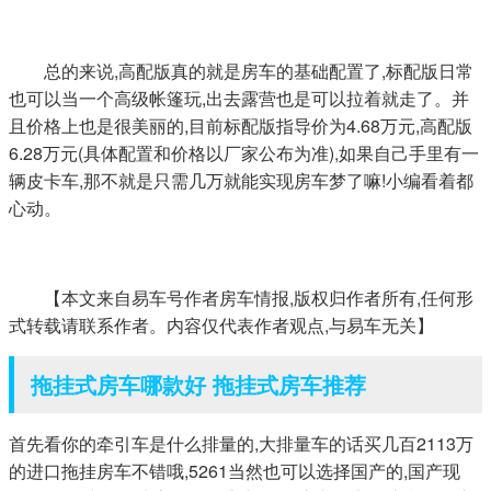
总的来说,高配版真的就是房车的基础配置了,标配版日常
也可以当一个高级帐篷玩,出去露营也是可以拉着就走了。并
且价格上也是很美丽的,目前标配版指导价为4.68万元,高配版
6.28万元(具体配置和价格以厂家公布为准),如果自己手里有一
辆皮卡车,那不就是只需几万就能实现房车梦了嘛!小编看着都
心动。
【本文来自易车号作者房车情报,版权归作者所有,任何形
式转载请联系作者。内容仅代表作者观点,与易车无关】
拖挂式房车哪款好 拖挂式房车推荐
首先看你的牵引车是什么排量的,大排量车的话买几百2113万
的进口拖挂房车不错哦,5261当然也可以选择国产的,国产现