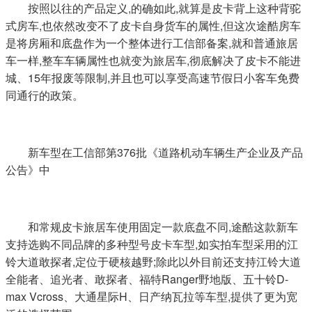
按照以往的产品定义,的确如此,就算是皮卡背上这种背驼
式房车,也依然改变不了皮卡自身货车的属性,但这次途酷房车
是将房厢和底盘作为一个整体进行工信部备案,就和普通旅居
车一样,整车车辆属性也就变为旅居车,彻底解决了皮卡不能进
城、15年报废等限制,并且也可以享受高速节假日小客车免费
同通行的政策。
新车型在工信部第376批《道路机动车辆生产企业及产品
公告》中
和常规皮卡旅居车使用固定一款底盘不同,途酷这款新车
支持选购不同品牌的多种型号皮卡车型,如实拍车型采用的江
铃大道敢探者,定位于硬核越野;除此以外目前还支持江铃大道
全能者、追光者、敢探者、福特Ranger野地版、五十铃D-
max Vcross、大通星际H、日产纳瓦拉等车型,提供了更为宽