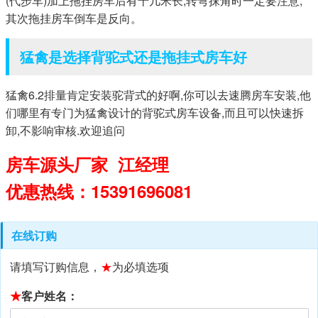
(代步车)加上拖挂房车后有十几米长,转弯抹角时一定要注意,
其次拖挂房车倒车是反向。
猛禽是选择背驼式还是拖挂式房车好
猛禽6.2排量肯定安装驼背式的好啊,你可以去速腾房车安装,他
们哪里有专门为猛禽设计的背驼式房车设备,而且可以快速拆
卸,不影响审核.欢迎追问
房车源头厂家 江经理
优惠热线：15391696081
在线订购
请填写订购信息，
★
为必填选项
★
客户姓名：